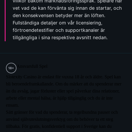
villkor bakom marknadsföringsspråk. Spelare här
vet vad de kan förvänta sig innan de startar, och
den konsekvensen betyder mer än löften.
Fullständiga detaljer om vår licensiering,
förtroendetestifier och supportkanaler är
tillgängliga i sina respektive avsnitt nedan.
Ansvarsfull Spel
18+
Slotexity Casino är endast för vuxna 18 år och äldre. Spel kan
bli beroendeframkallande. Om du märker att du spenderar mer
än du avsåg, jagar förluster eller spel påverkar dina relationer,
arbete eller mental hälsa, är hjälp tillgänglig och du är inte
ensam.
Sätt gränser för vad du spenderar, ta regelbundna pauser och
använd självuteslutningsverktyg om du behöver ta ett steg
tillbaka. För gratis, konfidentiell support i Sverige kan du