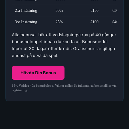
2:a Insättning
50%
€150
€30
3:e Insättning
25%
€100
€40
Alla bonusar bär ett vadslagningskrav på 40 gånger
bonusbeloppet innan du kan ta ut. Bonusmedel
löper ut 30 dagar efter kredit. Gratissnurr är giltiga
endast på utvalda spel.
Hävda Din Bonus
18+. Vadslag 40x bonusbelopp. Villkor gäller. Se fullständiga bonusvillkor vid
registrering.