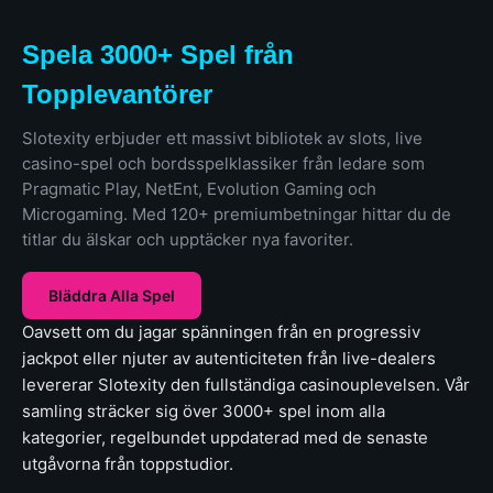
Spela 3000+ Spel från
Topplevantörer
Slotexity erbjuder ett massivt bibliotek av slots, live
casino-spel och bordsspelklassiker från ledare som
Pragmatic Play, NetEnt, Evolution Gaming och
Microgaming. Med 120+ premiumbetningar hittar du de
titlar du älskar och upptäcker nya favoriter.
Bläddra Alla Spel
Oavsett om du jagar spänningen från en progressiv
jackpot eller njuter av autenticiteten från live-dealers
levererar Slotexity den fullständiga casinouplevelsen. Vår
samling sträcker sig över 3000+ spel inom alla
kategorier, regelbundet uppdaterad med de senaste
utgåvorna från toppstudior.