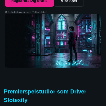
Registrera Dig Gratis
Visa Spel
18+. Endast nya spelare. Villkor gäller.
Premierspelstudior som Driver
Slotexity