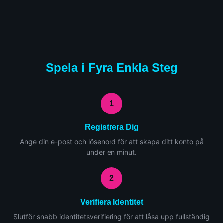
Spela i Fyra Enkla Steg
1
Registrera Dig
Ange din e-post och lösenord för att skapa ditt konto på
under en minut.
2
Verifiera Identitet
Slutför snabb identitetsverifiering för att låsa upp fullständig