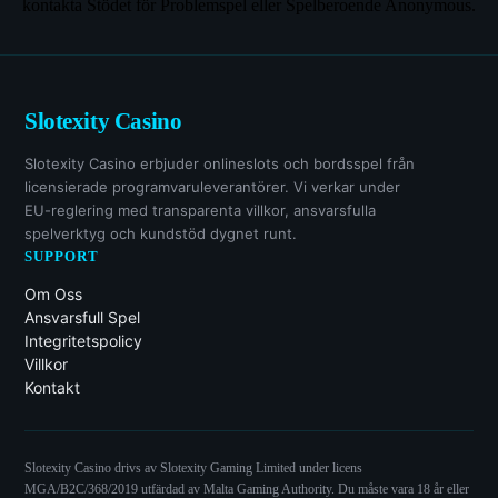
kontakta Stödet för Problemspel eller Spelberoende Anonymous.
Slotexity Casino
Slotexity Casino erbjuder onlineslots och bordsspel från
licensierade programvaruleverantörer. Vi verkar under
EU-reglering med transparenta villkor, ansvarsfulla
spelverktyg och kundstöd dygnet runt.
SUPPORT
Om Oss
Ansvarsfull Spel
Integritetspolicy
Villkor
Kontakt
Slotexity Casino drivs av Slotexity Gaming Limited under licens
MGA/B2C/368/2019 utfärdad av Malta Gaming Authority. Du måste vara 18 år eller