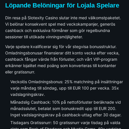
Löpande Belöningar för Lojala Spelare
Din resa på Slotexity Casino slutar inte med välkomstpaketet.
Vi belönar konsekvent spel med veckokampanjer, generös
cashback och exklusiva förmåner som gör regelbundna
sessioner till utökade vinningsmöjligheter.
Varje spelare kvalificerar sig för vår stegvisa bonusstruktur.
Omladningsbonusar finansierar ditt konto vecka efter vecka,
cashback fångar värde från förluster, och vårt VIP-program
erkänner lojalitet med poäng som konverteras till kontanter
eller gratissnurr.
Veckolös Omladningsbonus: 25% matchning på insättningar
varje måndag till söndag, upp till EUR 100 per vecka. 35x
vadslagningskrav.
Månadslig Cashback: 10% på nettoförluster beräknade vid
månadsslutet, betalat som bonuskredit upp till EUR 200.
Inget vadslagningskrav på cashback-uttag efter 30 dagar.
Tisdagars Gratissnurr: 50 gratissnurr varje tisdag på valda
slots som Book of Shadows och Mystic Gems. 40x vadslag