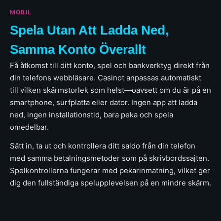
MOBIL
Spela Utan Att Ladda Ned,
Samma Konto Överallt
Få åtkomst till ditt konto, spel och bankverktyg direkt från
din telefons webbläsare. Casinot anpassas automatiskt
till vilken skärmstorlek som helst—oavsett om du är på en
smartphone, surfplatta eller dator. Ingen app att ladda
ned, ingen installationstid, bara peka och spela
omedelbar.
Sätt in, ta ut och kontrollera ditt saldo från din telefon
med samma betalningsmetoder som på skrivbordssajten.
Spelkontrollerna fungerar med pekarinmatning, vilket ger
dig den fullständiga spelupplevelsen på en mindre skärm.