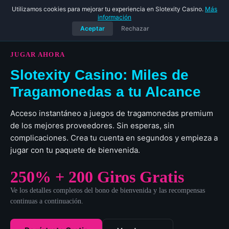
Utilizamos cookies para mejorar tu experiencia en Slotexity Casino.
Más
Slotexity Casino
ES
Jugar
▾
información
Aceptar
Rechazar
JUGAR AHORA
Slotexity Casino: Miles de
Tragamonedas a tu Alcance
Acceso instantáneo a juegos de tragamonedas premium
de los mejores proveedores. Sin esperas, sin
complicaciones. Crea tu cuenta en segundos y empieza a
jugar con tu paquete de bienvenida.
250% + 200 Giros Gratis
Ve los detalles completos del bono de bienvenida y las recompensas
continuas a continuación.