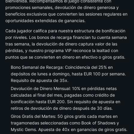
bienvenida. Recompensamos el juego consistente con
promociones semanales, devolución de dinero generosa y
beneficios exclusivos que convierten las sesiones regulares en
oportunidades extendidas de ganancias.
Cada jugador califica para nuestra estructura de bonificación
por niveles. Los bonos de recarga financian tu cuenta semana
tras semana, la devolución de dinero captura valor de las
pérdidas, y nuestro programa VIP reconoce la lealtad con
puntos que se convierten en dinero en efectivo o giros gratis.
Bono Semanal de Recarga: Coincidencia del 25% en
depósitos de lunes a domingo, hasta EUR 100 por semana.
Requisito de apuesta de 35x.
Devolución de Dinero Mensual: 10% en pérdidas netas
calculadas al final del mes, pagadas como crédito de
bonificación hasta EUR 200. Sin requisito de apuesta en
retiros de devolución de dinero después de 30 días.
Giros Gratis del Martes: 50 giros gratis cada martes en
tragamonedas seleccionadas como Book of Shadows y
Mystic Gems. Apuesta de 40x en ganancias de giros gratis.