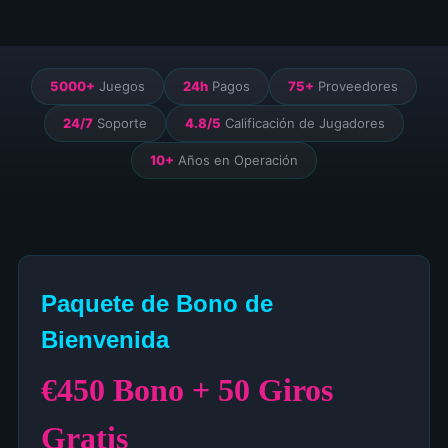
5000+
Juegos
24h
Pagos
75+
Proveedores
24/7
Soporte
4.8/5
Calificación de Jugadores
10+
Años en Operación
Paquete de Bono de
Bienvenida
€450 Bono + 50 Giros
Gratis