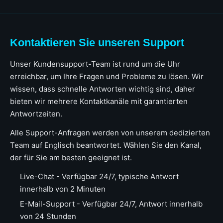
Kontaktieren Sie unseren Support
Unser Kundensupport-Team ist rund um die Uhr
erreichbar, um Ihre Fragen und Probleme zu lösen. Wir
wissen, dass schnelle Antworten wichtig sind, daher
bieten wir mehrere Kontaktkanäle mit garantierten
Antwortzeiten.
Alle Support-Anfragen werden von unserem dedizierten
Team auf Englisch beantwortet. Wählen Sie den Kanal,
der für Sie am besten geeignet ist.
Live-Chat - Verfügbar 24/7, typische Antwort
innerhalb von 2 Minuten
E-Mail-Support - Verfügbar 24/7, Antwort innerhalb
von 24 Stunden