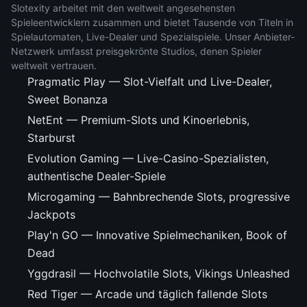
Slotexity arbeitet mit den weltweit angesehensten
Spieleentwicklern zusammen und bietet Tausende von Titeln in
Spielautomaten, Live-Dealer und Spezialspiele. Unser Anbieter-
Netzwerk umfasst preisgekrönte Studios, denen Spieler
weltweit vertrauen.
Pragmatic Play — Slot-Vielfalt und Live-Dealer,
Sweet Bonanza
NetEnt — Premium-Slots und Kinoerlebnis,
Starburst
Evolution Gaming — Live-Casino-Spezialisten,
authentische Dealer-Spiele
Microgaming — Bahnbrechende Slots, progressive
Jackpots
Play'n GO — Innovative Spielmechaniken, Book of
Dead
Yggdrasil — Hochvolatile Slots, Vikings Unleashed
Red Tiger — Arcade und täglich fallende Slots