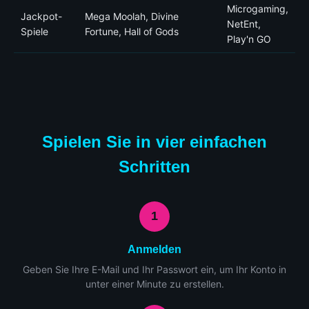
Microgaming,
Jackpot-
Mega Moolah, Divine
NetEnt,
Spiele
Fortune, Hall of Gods
Play'n GO
Spielen Sie in vier einfachen
Schritten
1
Anmelden
Geben Sie Ihre E-Mail und Ihr Passwort ein, um Ihr Konto in
unter einer Minute zu erstellen.