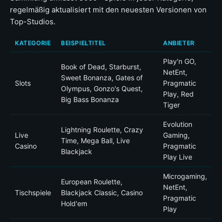
regelmäßig aktualisiert mit den neuesten Versionen von
Top-Studios.
KATEGORIE
BEISPIELTITEL
ANBIETER
Play'n GO,
Book of Dead, Starburst,
NetEnt,
Sweet Bonanza, Gates of
Slots
Pragmatic
Olympus, Gonzo's Quest,
Play, Red
Big Bass Bonanza
Tiger
Evolution
Lightning Roulette, Crazy
Live
Gaming,
Time, Mega Ball, Live
Casino
Pragmatic
Blackjack
Play Live
Microgaming,
European Roulette,
NetEnt,
Tischspiele
Blackjack Classic, Casino
Pragmatic
Hold'em
Play