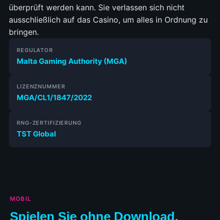
überprüft werden kann. Sie verlassen sich nicht
ausschließlich auf das Casino, um alles in Ordnung zu
bringen.
REGULATOR
Malta Gaming Authority (MGA)
LIZENZNUMMER
MGA/CL1/1847/2022
RNG-ZERTIFIZIERUNG
TST Global
MOBIL
Spielen Sie ohne Download,