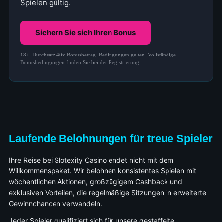
Spielen gültig.
Sichern Sie sich Ihren Bonus
18+. Durchsatz 40x Bonusbetrag. Bedingungen gelten. Vollständige
Bonusbedingungen finden Sie bei der Registrierung.
Laufende Belohnungen für treue Spieler
Ihre Reise bei Slotexity Casino endet nicht mit dem
Willkommenspaket. Wir belohnen konsistentes Spielen mit
wöchentlichen Aktionen, großzügigem Cashback und
exklusiven Vorteilen, die regelmäßige Sitzungen in erweiterte
Gewinnchancen verwandeln.
Jeder Spieler qualifiziert sich für unsere gestaffelte