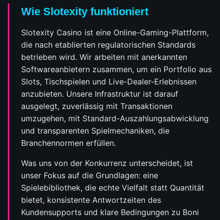
Wie Slotexity funktioniert
Slotexity Casino ist eine Online-Gaming-Plattform,
die nach etablierten regulatorischen Standards
betrieben wird. Wir arbeiten mit anerkannten
Softwareanbietern zusammen, um ein Portfolio aus
Slots, Tischspielen und Live-Dealer-Erlebnissen
anzubieten. Unsere Infrastruktur ist darauf
ausgelegt, zuverlässig mit Transaktionen
umzugehen, mit Standard-Auszahlungsabwicklung
und transparenten Spielmechaniken, die
Branchennormen erfüllen.
Was uns von der Konkurrenz unterscheidet, ist
unser Fokus auf die Grundlagen: eine
Spielebibliothek, die echte Vielfalt statt Quantität
bietet, konsistente Antwortzeiten des
Kundensupports und klare Bedingungen zu Boni