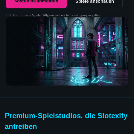
Kostenlos anmelden
Spiele anschauen
18+. Nur für neue Spieler. Allgemeine Geschäftsbedingungen gelten.
Premium-Spielstudios, die Slotexity
antreiben