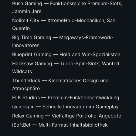
Push Gaming — Funktionsreiche Premium-Slots,
Jammin Jars
Nolimit City — XtremeHold-Mechaniken, San
Quentin
Big Time Gaming — Megaways-Framework-
Innovatoren
Blueprint Gaming — Hold and Win-Spezialisten
Hacksaw Gaming — Turbo-Spin-Slots, Wanted
Wildcats
Thunderkick — Kinematisches Design und
Atmosphäre
ELK Studios — Premium-Funktionsentwicklung
Quickspin — Schnelle Innovation im Gameplay
Relax Gaming — Vielfältige Portfolio-Angebote
iSoftBet — Multi-Format-Inhaltsbibliothek