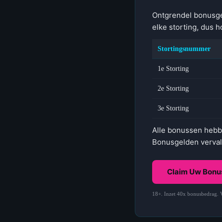
Ontgrendel bonusgel
elke storting, dus 
Stortingsnummer
1e Storting
2e Storting
3e Storting
Alle bonussen hebb
Bonusgelden vervall
Claim Uw Bonu
18+. Inzet 40x bonusbedrag. V