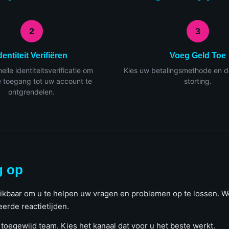
2
3
dentiteit Verifiëren
Voeg Geld Toe
nelle identiteitsverificatie om
Kies uw betalingsmethode en d
e toegang tot uw account te
storting.
ontgrendelen.
g op
baar om u te helpen uw vragen en problemen op te lossen. We b
rde reactietijden.
toegewijd team. Kies het kanaal dat voor u het beste werkt.