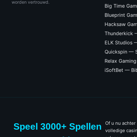
worden vertrouwd.
Big Time Ga
Blueprint Gam
Hacksaw Gami
Thunderkick 
ELK Studios 
Quickspin — S
Relax Gaming
iSoftBet — Bi
Of u nu achter 
Speel 3000+ Spellen
volledige casi