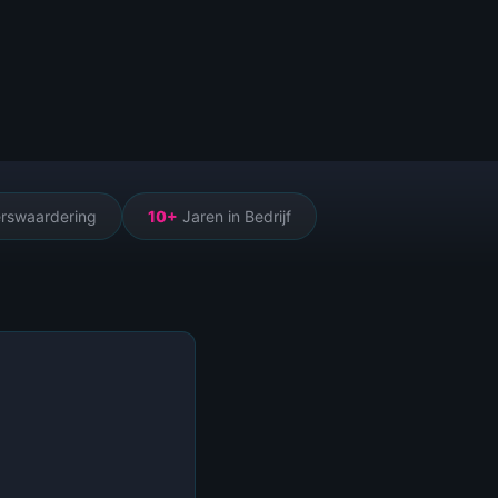
rswaardering
10+
Jaren in Bedrijf