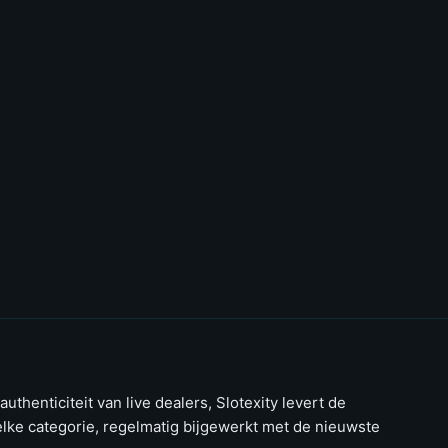
uthenticiteit van live dealers, Slotexity levert de
lke categorie, regelmatig bijgewerkt met de nieuwste