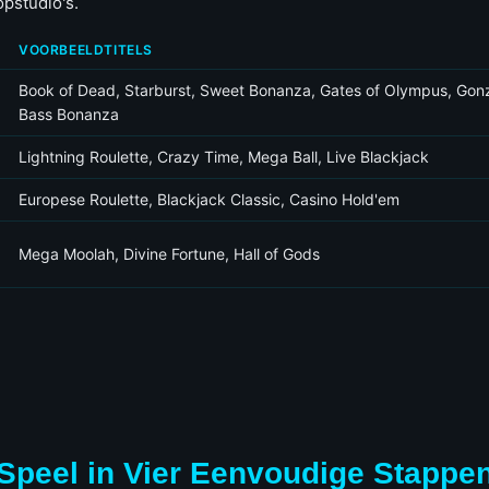
opstudio's.
VOORBEELDTITELS
Book of Dead, Starburst, Sweet Bonanza, Gates of Olympus, Gonz
Bass Bonanza
Lightning Roulette, Crazy Time, Mega Ball, Live Blackjack
Europese Roulette, Blackjack Classic, Casino Hold'em
Mega Moolah, Divine Fortune, Hall of Gods
Speel in Vier Eenvoudige Stappe