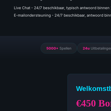
Live Chat - 24/7 beschikbaar, typisch antwoord binnen
E-mailondersteuning - 24/7 beschikbaar, antwoord bin
5000+
Spellen
24u
Uitbetalinge
Welkomst
€450 Bo