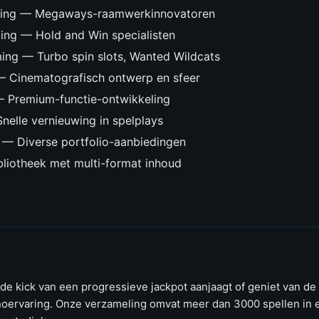
ming — Megaways-raamwerkinnovatoren
ing — Hold and Win specialisten
ng — Turbo spin slots, Wanted Wildcats
— Cinematografisch ontwerp en sfeer
— Premium-functie-ontwikkeling
nelle vernieuwing in spelplays
 — Diverse portfolio-aanbiedingen
bliotheek met multi-format inhoud
de kick van een progressieve jackpot aanjaagt of geniet van de a
noervaring. Onze verzameling omvat meer dan 3000 spellen in e