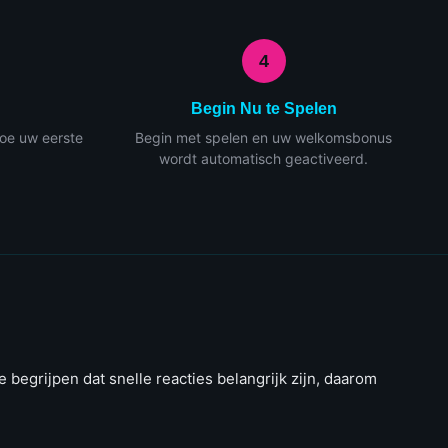
4
Begin Nu te Spelen
oe uw eerste
Begin met spelen en uw welkomsbonus
wordt automatisch geactiveerd.
egrijpen dat snelle reacties belangrijk zijn, daarom