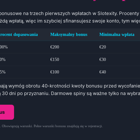
bonusowe na trzech pierwszych wpłatach w Slotexity. Procent
ażdą wpłatą, więc im szybciej sfinansujesz swoje konto, tym więc
rocent dopasowania
Maksymalny bonus
Minimalna wpłata
100%
€200
€20
50%
€150
€30
25%
€100
€40
ają wymóg obrotu 40-krotności kwoty bonusu przed wycofani
30 dni po przyznaniu. Darmowe spiny są ważne tylko na wybra
us
Obowiązują warunki. Pełne warunki bonusu znajdują się w rejestracji.