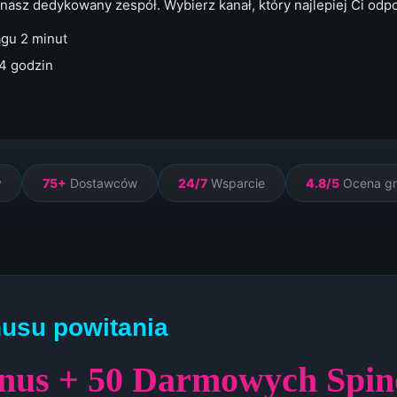
nasz dedykowany zespół. Wybierz kanał, który najlepiej Ci odp
ągu 2 minut
4 godzin
y
75+
Dostawców
24/7
Wsparcie
4.8/5
Ocena gr
nusu powitania
nus + 50 Darmowych Spi