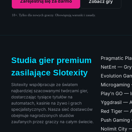
Zarejestruj się za darmo
Zobacz gry
18+. Tylko dla nowych graczy. Obowiązują warunki i zasady.
Pragmatic Pl
Studia gier premium
NetEnt — Gry
zasilające Slotexity
Evolution Gam
Microgaming 
Slotexity współpracuje ze światem
najbardziej szacowanymi twórcami gier,
Play'n GO — 
dostarczając tysiące tytułów na
Yggdrasil — A
automatach, kasinie na żywo i grach
specjalistycznych. Nasza sieć dostawców
Red Tiger — 
obejmuje nagrodzonych studiów
Push Gaming 
zaufanych przez graczy na całym świecie.
Nolimit City