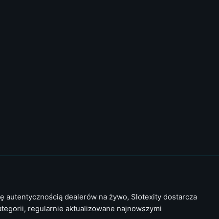
się autentycznością dealerów na żywo, Slotexity dostarcza
tegorii, regularnie aktualizowane najnowszymi