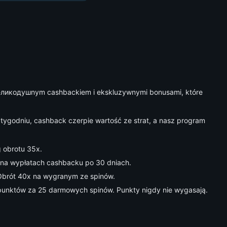
великодушnym cashbackiem i ekskluzywnymi bonusami, które
 tygodniu, cashback czerpie wartość ze strat, a nasz program
 obrotu 35x.
u na wypłatach cashbacku po 30 dniach.
Obrót 40x na wygranym ze spinów.
 punktów za 25 darmowych spinów. Punkty nigdy nie wygasają.