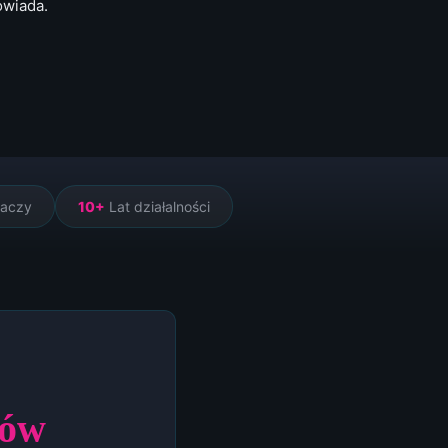
owiada.
aczy
10+
Lat działalności
nów